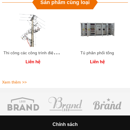
Sản phẩm cùng loại
T
hi công các công trình điện năng
Tủ phân phối tổng
Liên hệ
Liên hệ
Xem thêm >>
Chính sách