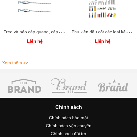
T
reo và néo cáp quang, cáp vặn xoắn
P
hụ kiện đầu cốt các loại kết nối trong ngành điện
Liên hệ
Liên hệ
Xem thêm >>
Chính sách
Chính sách bảo mật
Chính sách vận chuyển
Chính sách đổi trả