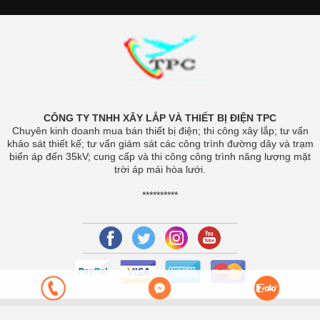
CÔNG TY TNHH XÂY LẮP VÀ THIẾT BỊ ĐIỆN TPC
Chuyên kinh doanh mua bán thiết bị điện; thi công xây lắp; tư vấn
khảo sát thiết kế; tư vấn giám sát các công trình đường dây và trạm
biến áp đến 35kV; cung cấp và thi công công trình năng lượng mặt
trời áp mái hòa lưới.
**********
Bản quyền thuộc về
MewTheme
.
Cung cấp bởi Sapo