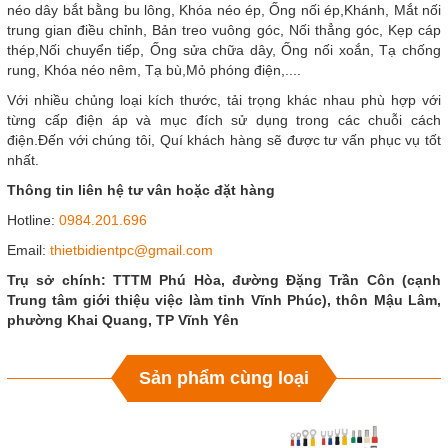
néo dây bắt bằng bu lông, Khóa néo ép, Ống nối ép,Khánh, Mắt nối
trung gian điều chỉnh, Bản treo vuông góc, Nối thẳng góc, Kẹp cáp
thép,Nối chuyển tiếp, Ống sửa chữa dây, Ống nối xoắn, Tạ chống
rung, Khóa néo nêm, Tạ bù,Mỏ phóng điện,....
Với nhiều chủng loại kích thước, tải trọng khác nhau phù hợp với
từng cấp điện áp và mục đích sử dụng trong các chuỗi cách
điện.Đến với chúng tôi, Quí khách hàng sẽ được tư vấn phục vụ tốt
nhất.
Thông tin liên hệ tư vân hoặc đặt hàng
Hotline:
0984.201.696
Email:
thietbidientpc@gmail.com
Trụ sở chính: TTTM Phú Hòa, đường Đặng Trần Côn (cạnh
Trung tâm giới thiệu việc làm tỉnh Vĩnh Phúc), thôn Mậu Lâm,
phường Khai Quang, TP Vĩnh Yên
Sản phẩm cùng loại